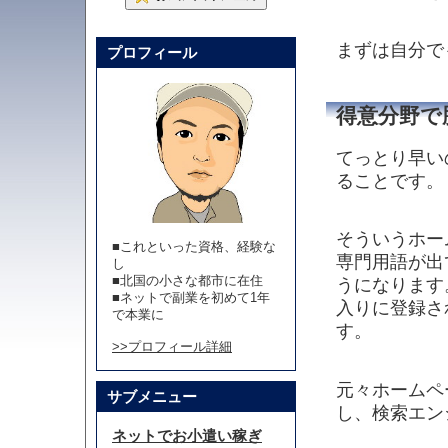
まずは自分で
プロフィール
得意分野で
てっとり早い
ることです。
そういうホー
■これといった資格、経験な
専門用語が出
し
■北国の小さな都市に在住
うになります
■ネットで副業を初めて1年
入りに登録さ
で本業に
す。
>>プロフィール詳細
元々ホームペ
サブメニュー
し、検索エン
ネットでお小遣い稼ぎ