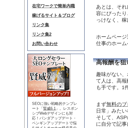
在宅ワークで簡単内職
あとは、それ
容にぴったり
稼げるサイト＆ブログ
っけなく、稼
リンク集
リンク集2
ホームページ
仕事のホーム
お問い合わせ
高報酬を狙
趣味がない、
て人は、高報
も手です。1
まず
無料のブ
SEOに強い戦略的テンプレ
ート「
賢威6.1
」。レスポン
日常」みたい
シブWebデザインにも対
そして、AS
応！パンダアップデート・
ペンギンアップデートで悩
に自分で記事
むサイトオーナー様必見の